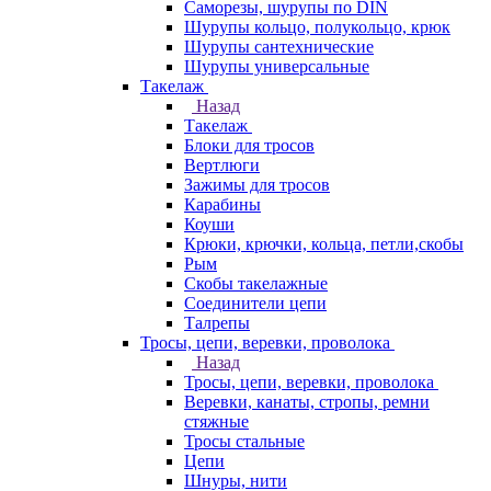
Саморезы, шурупы по DIN
Шурупы кольцо, полукольцо, крюк
Шурупы сантехнические
Шурупы универсальные
Такелаж
Назад
Такелаж
Блоки для тросов
Вертлюги
Зажимы для тросов
Карабины
Коуши
Крюки, крючки, кольца, петли,скобы
Рым
Скобы такелажные
Соединители цепи
Талрепы
Тросы, цепи, веревки, проволока
Назад
Тросы, цепи, веревки, проволока
Веревки, канаты, стропы, ремни
стяжные
Тросы стальные
Цепи
Шнуры, нити