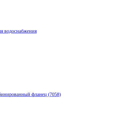
ля водоснабжения
бинированный фланец (7058)