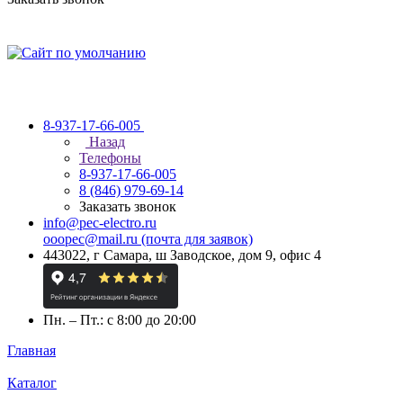
8-937-17-66-005
Назад
Телефоны
8-937-17-66-005
8 (846) 979-69-14
Заказать звонок
info@pec-electro.ru
ooopec@mail.ru (почта для заявок)
443022, г Самара, ш Заводское, дом 9, офис 4
Пн. – Пт.: с 8:00 до 20:00
Главная
Каталог