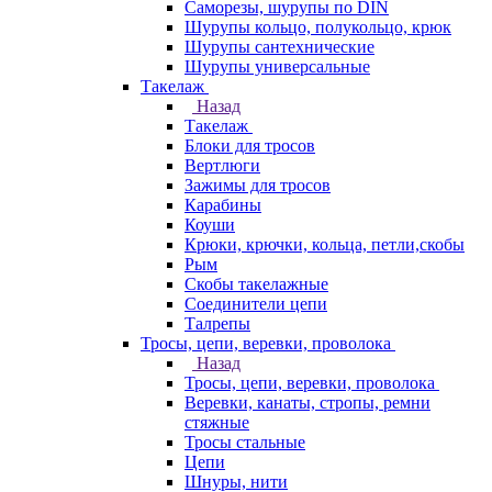
Саморезы, шурупы по DIN
Шурупы кольцо, полукольцо, крюк
Шурупы сантехнические
Шурупы универсальные
Такелаж
Назад
Такелаж
Блоки для тросов
Вертлюги
Зажимы для тросов
Карабины
Коуши
Крюки, крючки, кольца, петли,скобы
Рым
Скобы такелажные
Соединители цепи
Талрепы
Тросы, цепи, веревки, проволока
Назад
Тросы, цепи, веревки, проволока
Веревки, канаты, стропы, ремни
стяжные
Тросы стальные
Цепи
Шнуры, нити