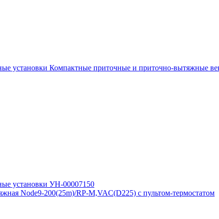
Компактные приточные и приточно-вытяжные ве
яжная Node9-200(25m)/RP-M,VAC(D225) с пультом-термостатом