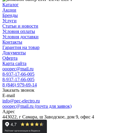
Каталог
Акции
Бренды
Услуги
Статьи и новости
Условия оплаты
Условия доставки
Контакты
Гарантия на товар
Документы
Оферта
Карта сайта
ooopec@mail.ru
8-937-17-66-005
8-937-17-66-005
8 (846) 979-69-14
Заказать звонок
E-mail
info@pec-electro.ru
ooopec@mail.ru (почта для заявок)
Адрес
443022, г Самара, ш Заводское, дом 9, офис 4