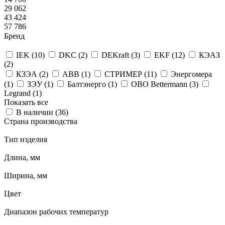
29 062
43 424
57 786
Бренд
IEK (
10
)
DKC (
2
)
DEKraft (
3
)
EKF (
12
)
КЭАЗ
(
2
)
КЗЭА (
2
)
ABB (
1
)
СТРИМЕР (
11
)
Энергомера
(
1
)
ЗЭУ (
1
)
Балтэнерго (
1
)
OBO Bettermann (
3
)
Legrand (
1
)
Показать все
В наличии (
36
)
Страна производства
Тип изделия
Длина, мм
Ширина, мм
Цвет
Диапазон рабочих температур