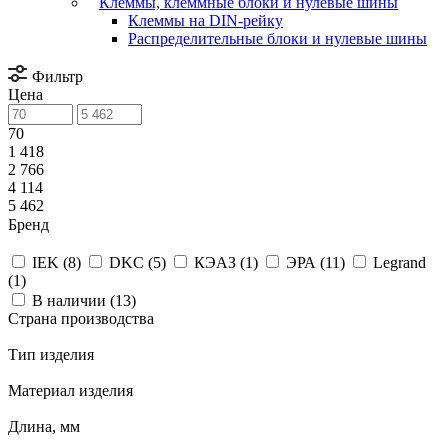
Клеммы, клеммные блоки и нулевые шины
Клеммы на DIN-рейку
Распределительные блоки и нулевые шины
Фильтр
Цена
70
1 418
2 766
4 114
5 462
Бренд
IEK (
8
)
DKC (
5
)
КЭАЗ (
1
)
ЭРА (
11
)
Legrand
(
1
)
В наличии (
13
)
Страна производства
Тип изделия
Материал изделия
Длина, мм