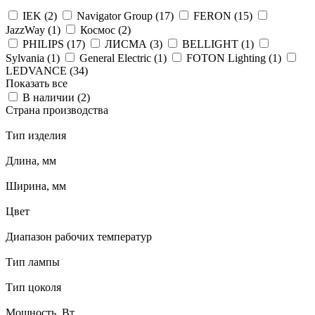
IEK (
2
)
Navigator Group (
17
)
FERON (
15
)
JazzWay (
1
)
Космос (
2
)
PHILIPS (
17
)
ЛИСМА (
3
)
BELLIGHT (
1
)
Sylvania (
1
)
General Electric (
1
)
FOTON Lighting (
1
)
LEDVANCE (
34
)
Показать все
В наличии (
2
)
Страна производства
Тип изделия
Длина, мм
Ширина, мм
Цвет
Диапазон рабочих температур
Тип лампы
Тип цоколя
Мощность, Вт