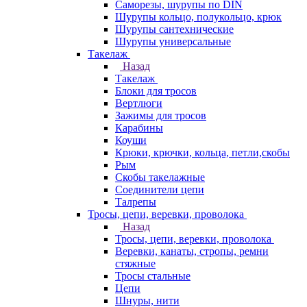
Саморезы, шурупы по DIN
Шурупы кольцо, полукольцо, крюк
Шурупы сантехнические
Шурупы универсальные
Такелаж
Назад
Такелаж
Блоки для тросов
Вертлюги
Зажимы для тросов
Карабины
Коуши
Крюки, крючки, кольца, петли,скобы
Рым
Скобы такелажные
Соединители цепи
Талрепы
Тросы, цепи, веревки, проволока
Назад
Тросы, цепи, веревки, проволока
Веревки, канаты, стропы, ремни
стяжные
Тросы стальные
Цепи
Шнуры, нити