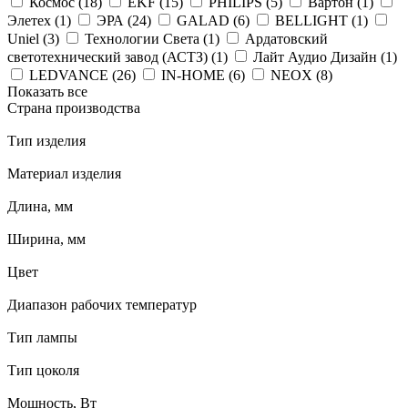
Космос (
18
)
EKF (
15
)
PHILIPS (
5
)
Вартон (
1
)
Элетех (
1
)
ЭРА (
24
)
GALAD (
6
)
BELLIGHT (
1
)
Uniel (
3
)
Технологии Света (
1
)
Ардатовский
светотехнический завод (АСТЗ) (
1
)
Лайт Аудио Дизайн (
1
)
LEDVANCE (
26
)
IN-HOME (
6
)
NEOX (
8
)
Показать все
Страна производства
Тип изделия
Материал изделия
Длина, мм
Ширина, мм
Цвет
Диапазон рабочих температур
Тип лампы
Тип цоколя
Мощность, Вт