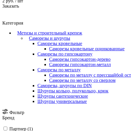
2 руб.
/ шт
Заказать
Категория
Метизы и строительный крепеж
Саморезы и шурупы
Саморезы кровельные
Саморезы кровельные оцинкованные
Саморезы по гипсокартону
Саморезы гипсокартон-дерево
Саморезы гипсокартон-металл
Саморезы по металлу
Саморезы по металлу с прессшайбой ос
Саморезы по металлу со сверлом
Саморезы, шурупы по DIN
Шурупы кольцо, полукольцо, крюк
Шурупы сантехнические
Шурупы универсальные
Фильтр
Бренд
Партнер (
1
)