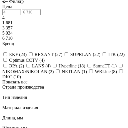
Фильтр
Цена
4
1 681
3 357
5 034
6 710
Бренд
EKF (
23
)
REXANT (
27
)
SUPRLAN (
22
)
ITK (
22
)
Optimus CCTV (
4
)
ЭРА (
2
)
LANS (
4
)
Hyperline (
18
)
SarmaTT (
1
)
NIKOMAX/NIKOLAN (
2
)
NETLAN (
1
)
WRLine (
8
)
DKC (
10
)
Показать все
Страна производства
Тип изделия
Материал изделия
Длина, мм