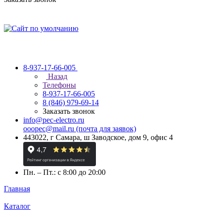
8-937-17-66-005
Назад
Телефоны
8-937-17-66-005
8 (846) 979-69-14
Заказать звонок
info@pec-electro.ru
ooopec@mail.ru (почта для заявок)
443022, г Самара, ш Заводское, дом 9, офис 4
Пн. – Пт.: с 8:00 до 20:00
Главная
Каталог