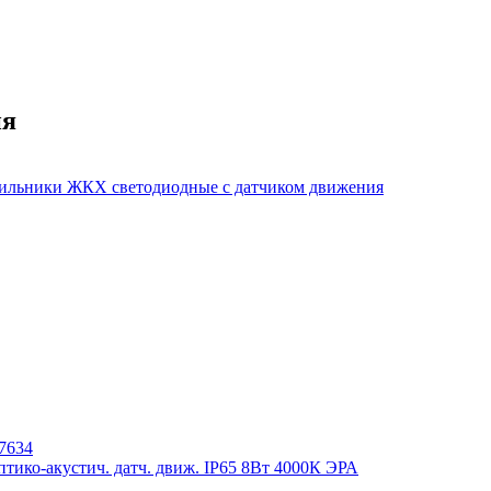
ия
ильники ЖКХ светодиодные с датчиком движения
тико-акустич. датч. движ. IP65 8Вт 4000К ЭРА