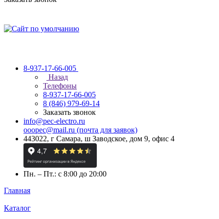
8-937-17-66-005
Назад
Телефоны
8-937-17-66-005
8 (846) 979-69-14
Заказать звонок
info@pec-electro.ru
ooopec@mail.ru (почта для заявок)
443022, г Самара, ш Заводское, дом 9, офис 4
Пн. – Пт.: с 8:00 до 20:00
Главная
Каталог