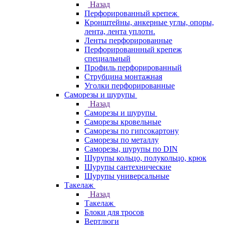
Назад
Перфорированный крепеж
Кронштейны, анкерные углы, опоры,
лента, лента уплотн.
Ленты перфорированные
Перфорированнный крепеж
специальный
Профиль перфорированный
Струбцина монтажная
Уголки перфорированные
Саморезы и шурупы
Назад
Саморезы и шурупы
Саморезы кровельные
Саморезы по гипсокартону
Саморезы по металлу
Саморезы, шурупы по DIN
Шурупы кольцо, полукольцо, крюк
Шурупы сантехнические
Шурупы универсальные
Такелаж
Назад
Такелаж
Блоки для тросов
Вертлюги