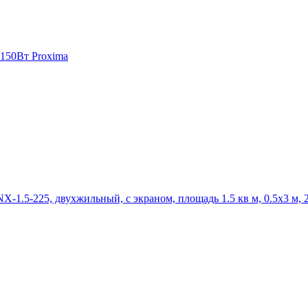
 150Вт Proxima
X-1.5-225, двухжильный, с экраном, площадь 1.5 кв м, 0.5х3 м