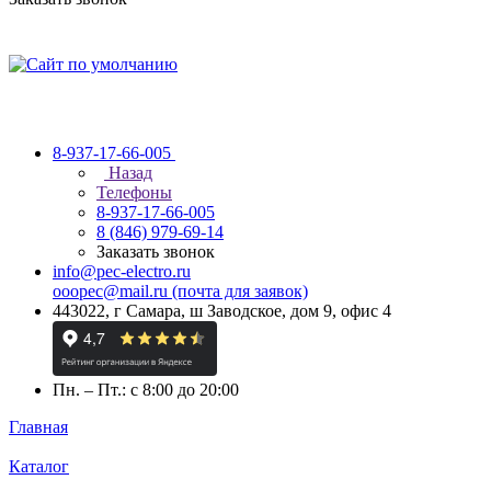
8-937-17-66-005
Назад
Телефоны
8-937-17-66-005
8 (846) 979-69-14
Заказать звонок
info@pec-electro.ru
ooopec@mail.ru (почта для заявок)
443022, г Самара, ш Заводское, дом 9, офис 4
Пн. – Пт.: с 8:00 до 20:00
Главная
Каталог