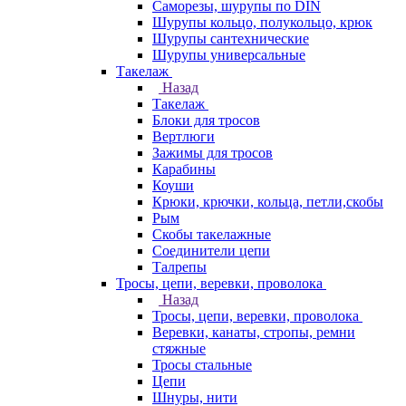
Саморезы, шурупы по DIN
Шурупы кольцо, полукольцо, крюк
Шурупы сантехнические
Шурупы универсальные
Такелаж
Назад
Такелаж
Блоки для тросов
Вертлюги
Зажимы для тросов
Карабины
Коуши
Крюки, крючки, кольца, петли,скобы
Рым
Скобы такелажные
Соединители цепи
Талрепы
Тросы, цепи, веревки, проволока
Назад
Тросы, цепи, веревки, проволока
Веревки, канаты, стропы, ремни
стяжные
Тросы стальные
Цепи
Шнуры, нити