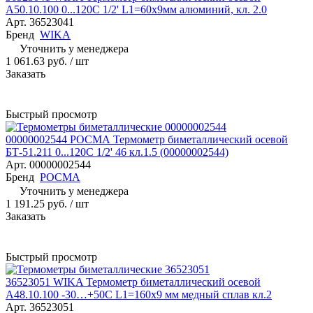
A50.10.100 0...120С 1/2' L1=60x9мм алюминий, кл. 2.0
Арт.
36523041
Бренд
WIKA
Уточнить у менеджера
1 061.63 руб.
/ шт
Заказать
Быстрый просмотр
00000002544 РОСМА Термометр биметаллический осевой
БТ-51.211 0...120С 1/2' 46 кл.1.5 (00000002544)
Арт.
00000002544
Бренд
РОСМА
Уточнить у менеджера
1 191.25 руб.
/ шт
Заказать
Быстрый просмотр
36523051 WIKA Термометр биметаллический осевой
А48.10.100 -30…+50С L1=160х9 мм медный сплав кл.2
Арт.
36523051