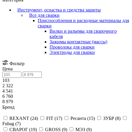
Инструмент, оснастка и средства защиты
Все для сварки
Приспособления и расходные материалы для
сварки
Вилки и разъемы для сварочного
кабеля
Зажимы контактные (массы)
Проволока для сварки
Электроды для сварки
Фильтр
Цена
103
2 322
4 541
6 760
8 979
Бренд
REXANT (
24
)
FIT (
17
)
Ресанта (
15
)
ЗУБР (
8
)
Fubag (
7
)
СВАРОГ (
19
)
GROSS (
9
)
МЭЗ (
9
)