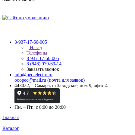
8-937-17-66-005
Назад
Телефоны
8-937-17-66-005
8 (846) 979-69-14
Заказать звонок
info@pec-electro.ru
ooopec@mail.ru (почта для заявок)
443022, г Самара, ш Заводское, дом 9, офис 4
Пн. – Пт.: с 8:00 до 20:00
Главная
Каталог