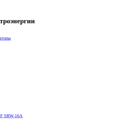
ктроэнергии
аторы
LF SRW-16A