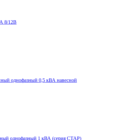
ВА 8/12В
ный однофазный 0,5 кВА навесной
ый однофазный 1 кВА (серия СТАР)