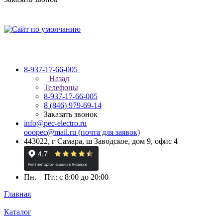
8-937-17-66-005
Назад
Телефоны
8-937-17-66-005
8 (846) 979-69-14
Заказать звонок
info@pec-electro.ru
ooopec@mail.ru (почта для заявок)
443022, г Самара, ш Заводское, дом 9, офис 4
Пн. – Пт.: с 8:00 до 20:00
Главная
Каталог