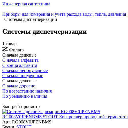
Инженерная сантехника
Приборы для измерения и учета расхода воды, тепла, давления
Системы диспетчеризации
Системы диспетчеризации
1 товар
Фильтр
Сначала дешевые
С начала алфавита
С конца алфавита
Сначала непопулярные
Сначала популярные
Сначала дешевые
Сначала дорогие
По возрастанию наличия
По убыванию наличия
Быстрый просмотр
RG008V0JPENBMS STOUT Контроллер проводной термостат к
Арт.
RG008V0JPENBMS
Бренд
STOUT