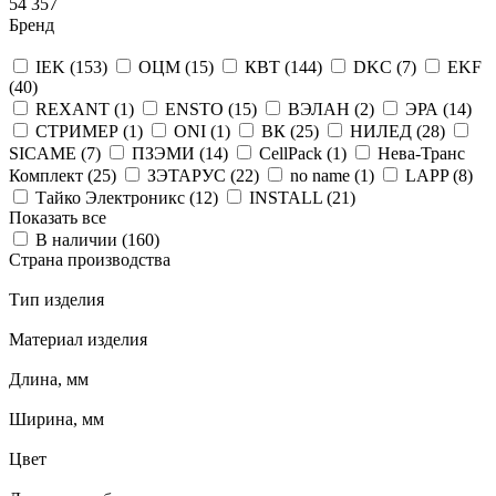
54 357
Бренд
IEK (
153
)
ОЦМ (
15
)
КВТ (
144
)
DKC (
7
)
EKF
(
40
)
REXANT (
1
)
ENSTO (
15
)
ВЭЛАН (
2
)
ЭРА (
14
)
СТРИМЕР (
1
)
ONI (
1
)
ВК (
25
)
НИЛЕД (
28
)
SICAME (
7
)
ПЗЭМИ (
14
)
CellPack (
1
)
Нева-Транс
Комплект (
25
)
ЗЭТАРУС (
22
)
no name (
1
)
LAPP (
8
)
Тайко Электроникс (
12
)
INSTALL (
21
)
Показать все
В наличии (
160
)
Страна производства
Тип изделия
Материал изделия
Длина, мм
Ширина, мм
Цвет