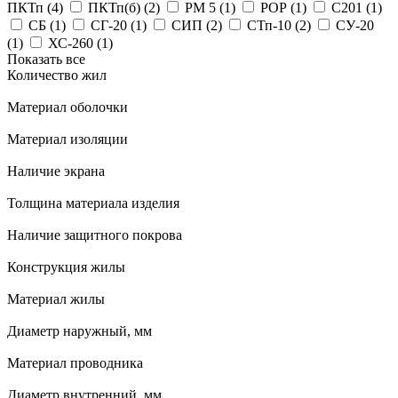
ПКТп (
4
)
ПКТп(б) (
2
)
РМ 5 (
1
)
РОР (
1
)
С201 (
1
)
СБ (
1
)
СГ-20 (
1
)
СИП (
2
)
СТп-10 (
2
)
СУ-20
(
1
)
ХС-260 (
1
)
Показать все
Количество жил
Материал оболочки
Материал изоляции
Наличие экрана
Толщина материала изделия
Наличие защитного покрова
Конструкция жилы
Материал жилы
Диаметр наружный, мм
Материал проводника
Диаметр внутренний, мм