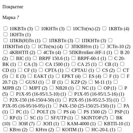
Покрытие
Марка
?
10КВТп (
3
)
10КНТп (
3
)
10СТп(тк) (
2
)
1КВТп (
4
)
1КНТп (
1
)
1ПКВ(Н)Тп (
1
)
1ПКВТп (
3
)
1ПКНТп (
3
)
1ПКНТпб (
1
)
1СТп(тк) (
4
)
3ПКВНтп (
1
)
3СТп-10 (
2
)
4КВНТП (
2
)
4СТп (
4
)
5ПКВтпБнг-HF-1 (
1
)
B 20
(
2
)
BIC (
1
)
BRPF 150.6 (
1
)
BRPF-60-1 (
1
)
C 20-
BK (
1
)
CA (
3
)
CA 1500 (
1
)
CA 25 (
1
)
CB (
1
)
CD (
1
)
CF (
1
)
CPTA (
1
)
CPTAU (
1
)
CS (
2
)
CT
(
5
)
E (
3
)
EAKT (
1
)
EPKT (
4
)
ES (
4
)
F (
1
)
F
20.7 (
2
)
GUSJ (
1
)
IF (
1
)
KZP (
2
)
M-11 (
1
)
MJPB (
2
)
MJPT (
2
)
NB20 (
1
)
NC (
1
)
OP (
1
)
P
(
5
)
P1X-95 (16-95/1.5-10) (
1
)
P1X-95 (16-95/1.5-16) (
1
)
P2X-150 (16-150/4-50) (
1
)
P2X-95 (16-95/2.5-35) (
1
)
P3X-95 (16-95/16-95) (
1
)
P4X-150 (25-150/25-150) (
1
)
PA
(
1
)
PC (
1
)
POLT (
3
)
PS (
4
)
PS 1500 (
2
)
PSP (
1
)
RP (
1
)
SC (
1
)
SF/UTP (
1
)
SKINTOP (
7
)
ВК
(
10
)
ЗОИ (
7
)
ЗОП (
1
)
КАМ-4000 (
1
)
КВТП-10 (
1
)
КВтп (
2
)
КНтп (
2
)
КОПМ (
1
)
НС-20-L (
1
)