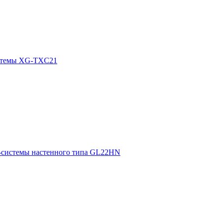
истемы XG-TXC21
т-системы настенного типа GL22HN