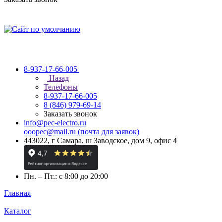
8-937-17-66-005
Назад
Телефоны
8-937-17-66-005
8 (846) 979-69-14
Заказать звонок
info@pec-electro.ru
ooopec@mail.ru (почта для заявок)
443022, г Самара, ш Заводское, дом 9, офис 4
Пн. – Пт.: с 8:00 до 20:00
Главная
Каталог