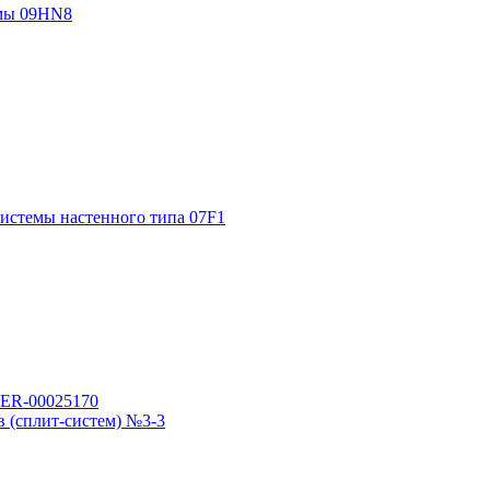
емы 09HN8
истемы настенного типа 07F1
 (сплит-систем) №3-3