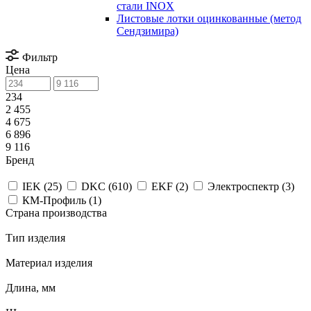
стали INOX
Листовые лотки оцинкованные (метод
Сендзимира)
Фильтр
Цена
234
2 455
4 675
6 896
9 116
Бренд
IEK (
25
)
DKC (
610
)
EKF (
2
)
Электроспектр (
3
)
КМ-Профиль (
1
)
Страна производства
Тип изделия
Материал изделия
Длина, мм