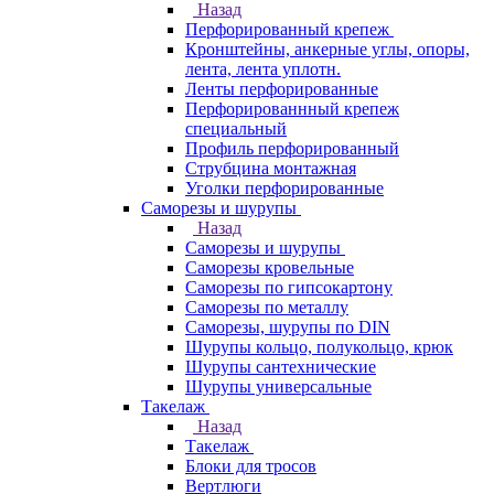
Назад
Перфорированный крепеж
Кронштейны, анкерные углы, опоры,
лента, лента уплотн.
Ленты перфорированные
Перфорированнный крепеж
специальный
Профиль перфорированный
Струбцина монтажная
Уголки перфорированные
Саморезы и шурупы
Назад
Саморезы и шурупы
Саморезы кровельные
Саморезы по гипсокартону
Саморезы по металлу
Саморезы, шурупы по DIN
Шурупы кольцо, полукольцо, крюк
Шурупы сантехнические
Шурупы универсальные
Такелаж
Назад
Такелаж
Блоки для тросов
Вертлюги