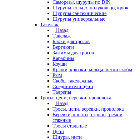
Саморезы, шурупы по DIN
Шурупы кольцо, полукольцо, крюк
Шурупы сантехнические
Шурупы универсальные
Такелаж
Назад
Такелаж
Блоки для тросов
Вертлюги
Зажимы для тросов
Карабины
Коуши
Крюки, крючки, кольца, петли,скобы
Рым
Скобы такелажные
Соединители цепи
Талрепы
Тросы, цепи, веревки, проволока
Назад
Тросы, цепи, веревки, проволока
Веревки, канаты, стропы, ремни
стяжные
Тросы стальные
Цепи
Шнуры, нити