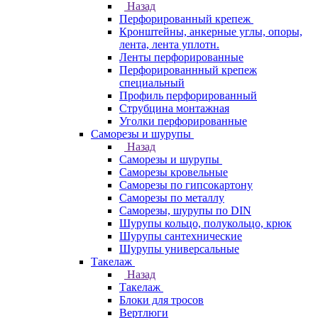
Назад
Перфорированный крепеж
Кронштейны, анкерные углы, опоры,
лента, лента уплотн.
Ленты перфорированные
Перфорированнный крепеж
специальный
Профиль перфорированный
Струбцина монтажная
Уголки перфорированные
Саморезы и шурупы
Назад
Саморезы и шурупы
Саморезы кровельные
Саморезы по гипсокартону
Саморезы по металлу
Саморезы, шурупы по DIN
Шурупы кольцо, полукольцо, крюк
Шурупы сантехнические
Шурупы универсальные
Такелаж
Назад
Такелаж
Блоки для тросов
Вертлюги