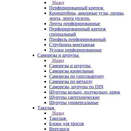
Назад
Перфорированный крепеж
Кронштейны, анкерные углы, опоры,
лента, лента уплотн.
Ленты перфорированные
Перфорированнный крепеж
специальный
Профиль перфорированный
Струбцина монтажная
Уголки перфорированные
Саморезы и шурупы
Назад
Саморезы и шурупы
Саморезы кровельные
Саморезы по гипсокартону
Саморезы по металлу
Саморезы, шурупы по DIN
Шурупы кольцо, полукольцо, крюк
Шурупы сантехнические
Шурупы универсальные
Такелаж
Назад
Такелаж
Блоки для тросов
Вертлюги