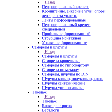
Назад
Перфорированный крепеж
Кронштейны, анкерные углы, опоры,
лента, лента уплотн.
Ленты перфорированные
Перфорированнный крепеж
специальный
Профиль перфорированный
Струбцина монтажная
Уголки перфорированные
Саморезы и шурупы
Назад
Саморезы и шурупы
Саморезы кровельные
Саморезы по гипсокартону
Саморезы по металлу
Саморезы, шурупы по DIN
Шурупы кольцо, полукольцо, крюк
Шурупы сантехнические
Шурупы универсальные
Такелаж
Назад
Такелаж
Блоки для тросов
Вертлюги