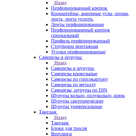
Назад
Перфорированный крепеж
Кронштейны, анкерные углы, опоры,
лента, лента уплотн.
Ленты перфорированные
Перфорированнный крепеж
специальный
Профиль перфорированный
Струбцина монтажная
Уголки перфорированные
Саморезы и шурупы
Назад
Саморезы и шурупы
Саморезы кровельные
Саморезы по гипсокартону
Саморезы по металлу
Саморезы, шурупы по DIN
Шурупы кольцо, полукольцо, крюк
Шурупы сантехнические
Шурупы универсальные
Такелаж
Назад
Такелаж
Блоки для тросов
Вертлюги