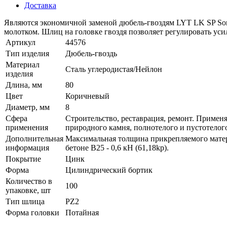
Доставка
Являются экономичной заменой дюбель-гвоздям LYT LK SP Sorm
молотком. Шлиц на головке гвоздя позволяет регулировать ус
Артикул
44576
Тип изделия
Дюбель-гвоздь
Материал
Сталь углеродистая/Нейлон
изделия
Длина, мм
80
Цвет
Коричневый
Диаметр, мм
8
Сфера
Строительство, реставрация, ремонт. Примен
применения
природного камня, полнотелого и пустотелого
Дополнительная
Максимальная толщина прикрепляемого матери
информация
бетоне В25 - 0,6 кН (61,18kp).
Покрытие
Цинк
Форма
Цилиндрический бортик
Количество в
100
упаковке, шт
Тип шлица
PZ2
Форма головки
Потайная