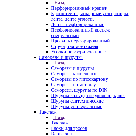
Назад
Перфорированный крепеж
Кронштейны, анкерные углы, опоры,
лента, лента уплотн.
Ленты перфорированные
Перфорированнный крепеж
специальный
Профиль перфорированный
Струбцина монтажная
Уголки перфорированные
Саморезы и шурупы
Назад
Саморезы и шурупы
Саморезы кровельные
Саморезы по гипсокартону
Саморезы по металлу
Саморезы, шурупы по DIN
Шурупы кольцо, полукольцо, крюк
Шурупы сантехнические
Шурупы универсальные
Такелаж
Назад
Такелаж
Блоки для тросов
Вертлюги