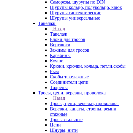
Саморезы, шурупы по DIN
Шурупы кольцо, полукольцо, крюк
Шурупы сантехнические
Шурупы универсальные
Такелаж
Назад
Такелаж
Блоки для тросов
Вертлюги
Зажимы для тросов
Карабины
Коуши
Крюки, крючки, кольца, петли,скобы
Рым
Скобы такелажные
Соединители цепи
Талрепы
Тросы, цепи, веревки, проволока
Назад
Тросы, цепи, веревки, проволока
Веревки, канаты, стропы, ремни
стяжные
Тросы стальные
Цепи
Шнуры, нити