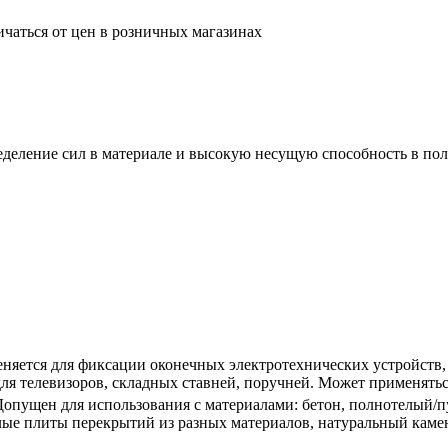
ичаться от цен в розничных магазинах
еделение сил в материале и высокую несущую способность в по
еняется для фиксации оконечных электротехнических устройств,
ля телевизоров, складных ставней, поручней. Может применятьс
Допущен для использования с материалами: бетон, полнотелый/
елые плиты перекрытий из разных материалов, натуральный каме