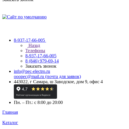
8-937-17-66-005
Назад
Телефоны
8-937-17-66-005
8 (846) 979-69-14
Заказать звонок
info@pec-electro.ru
ooopec@mail.ru (почта для заявок)
443022, г Самара, ш Заводское, дом 9, офис 4
Пн. – Пт.: с 8:00 до 20:00
Главная
Каталог