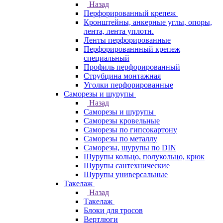
Назад
Перфорированный крепеж
Кронштейны, анкерные углы, опоры,
лента, лента уплотн.
Ленты перфорированные
Перфорированнный крепеж
специальный
Профиль перфорированный
Струбцина монтажная
Уголки перфорированные
Саморезы и шурупы
Назад
Саморезы и шурупы
Саморезы кровельные
Саморезы по гипсокартону
Саморезы по металлу
Саморезы, шурупы по DIN
Шурупы кольцо, полукольцо, крюк
Шурупы сантехнические
Шурупы универсальные
Такелаж
Назад
Такелаж
Блоки для тросов
Вертлюги