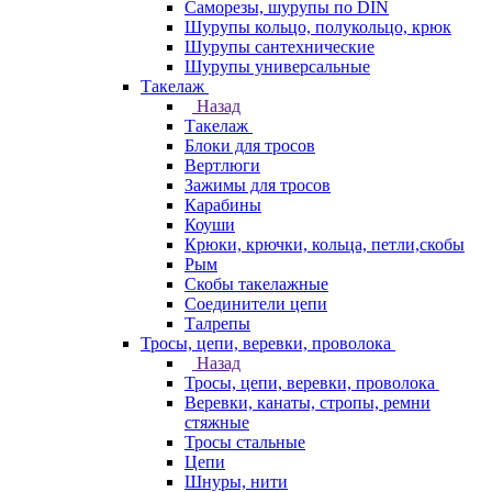
Саморезы, шурупы по DIN
Шурупы кольцо, полукольцо, крюк
Шурупы сантехнические
Шурупы универсальные
Такелаж
Назад
Такелаж
Блоки для тросов
Вертлюги
Зажимы для тросов
Карабины
Коуши
Крюки, крючки, кольца, петли,скобы
Рым
Скобы такелажные
Соединители цепи
Талрепы
Тросы, цепи, веревки, проволока
Назад
Тросы, цепи, веревки, проволока
Веревки, канаты, стропы, ремни
стяжные
Тросы стальные
Цепи
Шнуры, нити