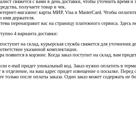
лист свяжется с вами в день доставки, чтобы уточнить время и
едства, получаете товар и чек.
ернет-магазине: карты МИР, Visa и MasterCard. Чтобы оплатить
и имя держателя.
ема перенаправит вас на страницу платежного сервиса. Здесь 
тупно 4 варианта доставки:
ар поступит на склад, курьерская служба свяжется для уточнения
оответствие указанной комплектации.
 появится в корзине. Когда заказ поступит на склад, вам приде
 или e-mail придет уникальный код. Заказ нужно оплатить в терм
т в отделение, на ваш адрес придет извещение о посылке. Перед 
е только после оплаты заказа. Один заказ может содержать не 