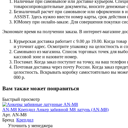
Наличные при самовывозе или доставке курьером. Специа
товаросопроводительные документы, вносите денежные ср
Безналичный расчет при самовывозе или оформлении в инт
ASSIST. Здесь нужно ввести номер карты, срок действия 
ЮMoney при онлайн-заказе. Для совершения покупки сист
Экономьте время на получении заказа. В интернет-магазине дос
Курьерская доставка работает с 9.00 до 19.00. Когда тов
и уточнит адрес. Осмотрите упаковку на целостность и с
Самовывоз из магазина. Список торговых точек для выбора
кассовой зоне и назовите номер.
Постамат. Когда заказ поступит на точку, на ваш телефон
Почтовая доставка через почту России. Когда заказ приде
целостность. Вскрывать коробку самостоятельно вы может
000 р.
Вам также может понравиться
Быстрый просмотр
AN-M8 Крепдил Анкер забивной М8 латунь (AN-M8)
Арт.
AN-M8
Бренд
Крепдил
Уточнить у менеджера