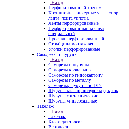
Назад
Перфорированный крепеж
Кронштейны, анкерные углы, опоры,
лента, лента уплотн.
Ленты перфорированные
Перфорированнный крепеж
специальный
Профиль перфорированный
Струбцина монтажная
Уголки перфорированные
Саморезы и шурупы
Назад
Саморезы и шурупы
Саморезы кровельные
Саморезы по гипсокартону
Саморезы по металлу
Саморезы, шурупы по DIN
Шурупы кольцо, полукольцо, крюк
Шурупы сантехнические
Шурупы универсальные
Такелаж
Назад
Такелаж
Блоки для тросов
Вертлюги