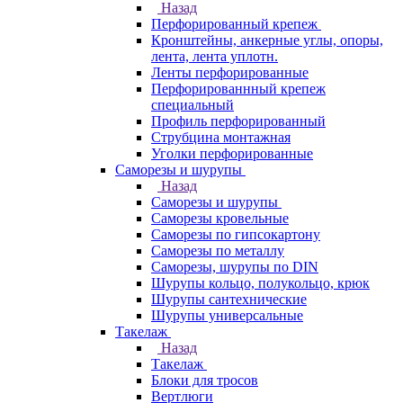
Назад
Перфорированный крепеж
Кронштейны, анкерные углы, опоры,
лента, лента уплотн.
Ленты перфорированные
Перфорированнный крепеж
специальный
Профиль перфорированный
Струбцина монтажная
Уголки перфорированные
Саморезы и шурупы
Назад
Саморезы и шурупы
Саморезы кровельные
Саморезы по гипсокартону
Саморезы по металлу
Саморезы, шурупы по DIN
Шурупы кольцо, полукольцо, крюк
Шурупы сантехнические
Шурупы универсальные
Такелаж
Назад
Такелаж
Блоки для тросов
Вертлюги