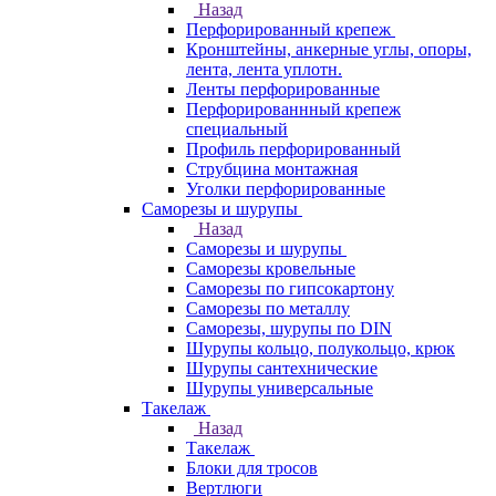
Назад
Перфорированный крепеж
Кронштейны, анкерные углы, опоры,
лента, лента уплотн.
Ленты перфорированные
Перфорированнный крепеж
специальный
Профиль перфорированный
Струбцина монтажная
Уголки перфорированные
Саморезы и шурупы
Назад
Саморезы и шурупы
Саморезы кровельные
Саморезы по гипсокартону
Саморезы по металлу
Саморезы, шурупы по DIN
Шурупы кольцо, полукольцо, крюк
Шурупы сантехнические
Шурупы универсальные
Такелаж
Назад
Такелаж
Блоки для тросов
Вертлюги