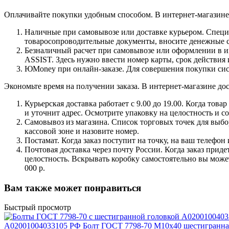
Оплачивайте покупки удобным способом. В интернет-магазине 
Наличные при самовывозе или доставке курьером. Специа
товаросопроводительные документы, вносите денежные ср
Безналичный расчет при самовывозе или оформлении в инт
ASSIST. Здесь нужно ввести номер карты, срок действия 
ЮMoney при онлайн-заказе. Для совершения покупки сист
Экономьте время на получении заказа. В интернет-магазине дос
Курьерская доставка работает с 9.00 до 19.00. Когда тов
и уточнит адрес. Осмотрите упаковку на целостность и с
Самовывоз из магазина. Список торговых точек для выбора
кассовой зоне и назовите номер.
Постамат. Когда заказ поступит на точку, на ваш телефон
Почтовая доставка через почту России. Когда заказ приде
целостность. Вскрывать коробку самостоятельно вы может
000 р.
Вам также может понравиться
Быстрый просмотр
A02001004033105 РФ Болт ГОСТ 7798-70 М10х40 шестигранная 