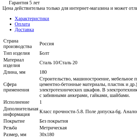
Гарантия 5 лет
Цена действительна только для интернет-магазина и может отл
Характеристики
Оплата
Доставка
Страна
Россия
производства
Тип изделия
Болт
Материал
Сталь 10/Сталь 20
изделия
Длина, мм
180
Строительство, машиностроение, мебельное пр
Сфера
цементно-бетонные материалы, пластик и др.
применения
электротехнических шкафов. В электротехник
с забивными анкерами, гайками, шайбами.
Исполнение
1
Дополнительная
Класс прочности-5.8. Поле допуска-6g. Анал
информация
Покрытие
Без покрытия
Резьба
Метрическая
Размер, мм
30x180