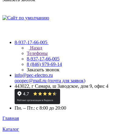
8-937-17-66-005
Назад
Телефоны
8-937-17-66-005
8 (846) 979-69-14
Заказать звонок
info@pec-electro.ru
ooopec@mail.ru (почта для заявок)
443022, г Самара, ш Заводское, дом 9, офис 4
Пн. – Пт.: с 8:00 до 20:00
Главная
Каталог