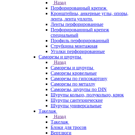
Назад
Перфорированный крепеж
Кронштейны, анкерные углы, опоры,
лента, лента уплотн.
Ленты перфорированные
Перфорированнный крепеж
специальный
Профиль перфорированный
Струбцина монтажная
Уголки перфорированные
Саморезы и шурупы
Назад
Саморезы и шурупы
Саморезы кровельные
Саморезы по гипсокартону
Саморезы по металлу
Саморезы, шурупы по DIN
Шурупы кольцо, полукольцо, крюк
Шурупы сантехнические
Шурупы универсальные
Такелаж
Назад
Такелаж
Блоки для тросов
Вертлюги