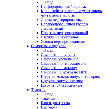
Назад
Перфорированный крепеж
Кронштейны, анкерные углы, опоры,
лента, лента уплотн.
Ленты перфорированные
Перфорированнный крепеж
специальный
Профиль перфорированный
Струбцина монтажная
Уголки перфорированные
Саморезы и шурупы
Назад
Саморезы и шурупы
Саморезы кровельные
Саморезы по гипсокартону
Саморезы по металлу
Саморезы, шурупы по DIN
Шурупы кольцо, полукольцо, крюк
Шурупы сантехнические
Шурупы универсальные
Такелаж
Назад
Такелаж
Блоки для тросов
Вертлюги