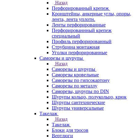
Назад
Перфорированный крепеж
Кронштейны, анкерные углы, опоры,
лента, лента уплотн.
Ленты перфорированные
Перфорированнный крепеж
специальный
Профиль перфорированный
Струбцина монтажная
Уголки перфорированные
Саморезы и шурупы
Назад
Саморезы и шурупы
Саморезы кровельные
Саморезы по гипсокартону
Саморезы по металлу
Саморезы, шурупы по DIN
Шурупы кольцо, полукольцо, крюк
Шурупы сантехнические
Шурупы универсальные
Такелаж
Назад
Такелаж
Блоки для тросов
Вертлюги