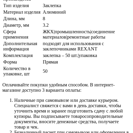
Тип изделия
Заклепка
Материал изделия
Алюминий
Длина, мм
8
Диаметр, мм
3.2
Сфера
ЖКХ|промышленность|соединение
применения
материалов|ремонтные работы
Дополнительная
подходят для использования с
информация
заклепочниками REXANT
Комплектация
заклепка – 50 шт.|упаковка
Форма
Прямая
Количество в
50
упаковке, шт
Оплачивайте покупки удобным способом. В интернет-
магазине доступно 3 варианта оплаты:
Наличные при самовывозе или доставке курьером.
Специалист свяжется с вами в день доставки, чтобы
уточнить время и заранее подготовить сдачу с любой
купюры. Вы подписываете товаросопроводительные
документы, вносите денежные средства, получаете
товар и чек.
Безналичный расчет при самовывозе или оформлении в