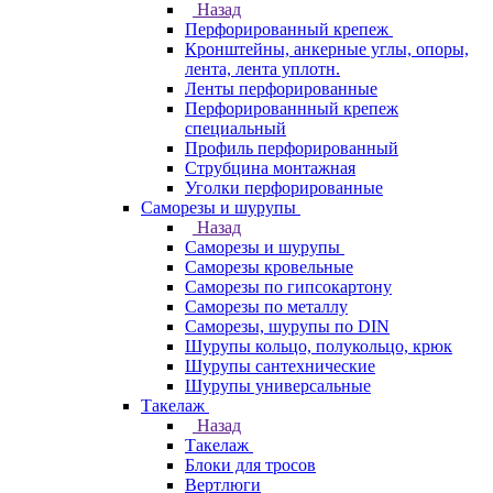
Назад
Перфорированный крепеж
Кронштейны, анкерные углы, опоры,
лента, лента уплотн.
Ленты перфорированные
Перфорированнный крепеж
специальный
Профиль перфорированный
Струбцина монтажная
Уголки перфорированные
Саморезы и шурупы
Назад
Саморезы и шурупы
Саморезы кровельные
Саморезы по гипсокартону
Саморезы по металлу
Саморезы, шурупы по DIN
Шурупы кольцо, полукольцо, крюк
Шурупы сантехнические
Шурупы универсальные
Такелаж
Назад
Такелаж
Блоки для тросов
Вертлюги