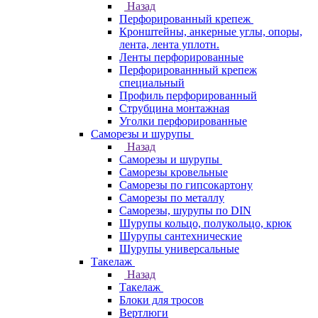
Назад
Перфорированный крепеж
Кронштейны, анкерные углы, опоры,
лента, лента уплотн.
Ленты перфорированные
Перфорированнный крепеж
специальный
Профиль перфорированный
Струбцина монтажная
Уголки перфорированные
Саморезы и шурупы
Назад
Саморезы и шурупы
Саморезы кровельные
Саморезы по гипсокартону
Саморезы по металлу
Саморезы, шурупы по DIN
Шурупы кольцо, полукольцо, крюк
Шурупы сантехнические
Шурупы универсальные
Такелаж
Назад
Такелаж
Блоки для тросов
Вертлюги