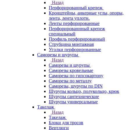
Назад
Перфорированный крепеж
Кронштейны, анкерные углы, опоры,
лента, лента уплотн.
Ленты перфорированные
Перфорированнный крепеж
специальный
Профиль перфорированный
Струбцина монтажная
Уголки перфорированные
Саморезы и шурупы
Назад
Саморезы и шурупы
Саморезы кровельные
Саморезы по гипсокартону
Саморезы по металлу
Саморезы, шурупы по DIN
Шурупы кольцо, полукольцо, крюк
Шурупы сантехнические
Шурупы универсальные
Такелаж
Назад
Такелаж
Блоки для тросов
Вертлюги