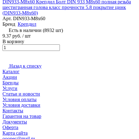
DIN933-М8х60 Крепдил Болт DIN 933 М8х60 полная резьба
шестигранная голова класс прочности 5.8 покрытие цинк
(DIN933-М8х60)
Арт.
DIN933-М8х60
Бренд
Крепдил
Есть в наличии (8932 шт)
9.37 руб. / шт
В корзину
Назад к списку
Каталог
Акции
Бренды
Услуги
Статьи и новости
Условия оплаты
Условия доставки
Контакты
Гарантия на товар
Документы
Оферта
Карта сайта
ooopec@mail.ru