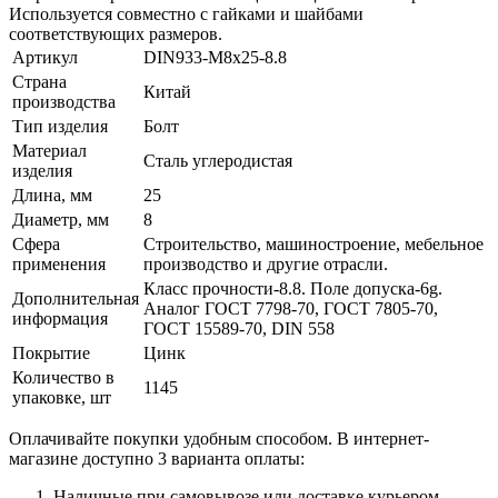
Используется совместно с гайками и шайбами
соответствующих размеров.
Артикул
DIN933-М8х25-8.8
Страна
Китай
производства
Тип изделия
Болт
Материал
Сталь углеродистая
изделия
Длина, мм
25
Диаметр, мм
8
Сфера
Строительство, машиностроение, мебельное
применения
производство и другие отрасли.
Класс прочности-8.8. Поле допуска-6g.
Дополнительная
Аналог ГОСТ 7798-70, ГОСТ 7805-70,
информация
ГОСТ 15589-70, DIN 558
Покрытие
Цинк
Количество в
1145
упаковке, шт
Оплачивайте покупки удобным способом. В интернет-
магазине доступно 3 варианта оплаты:
Наличные при самовывозе или доставке курьером.